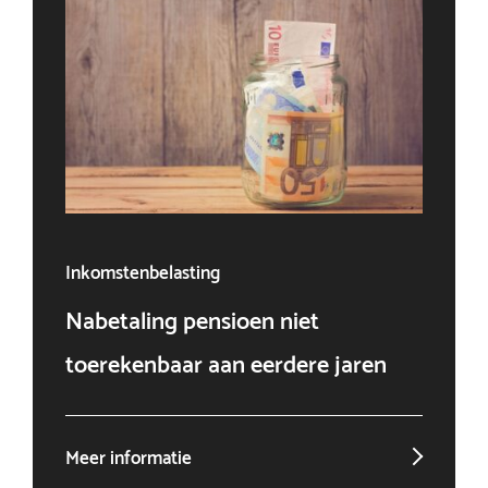
Inkomstenbelasting
Ven
Nabetaling pensioen niet
Doo
toerekenbaar aan eerdere jaren
win
Meer informatie
Mee