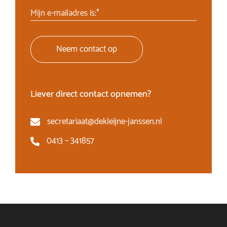
Mijn e-mailadres is:*
Neem contact op
Liever direct contact opnemen?
secretariaat@dekleijne-janssen.nl
0413 – 341857