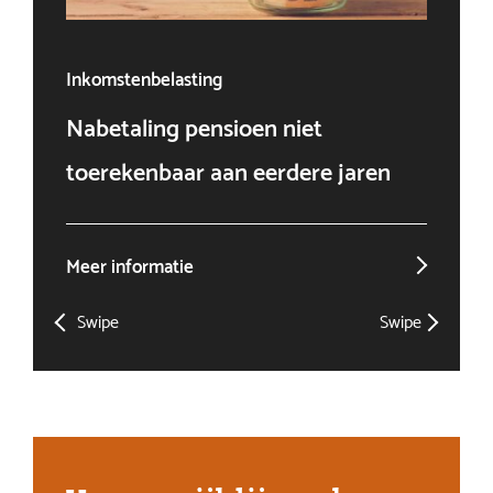
Inkomstenbelasting
Ven
Nabetaling pensioen niet
Doo
toerekenbaar aan eerdere jaren
win
Meer informatie
Mee
Swipe
Swipe