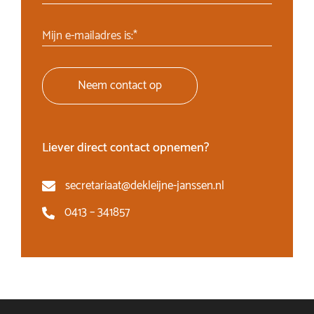
Mijn e-mailadres is:*
Neem contact op
Liever direct contact opnemen?
secretariaat@dekleijne-janssen.nl
0413 – 341857