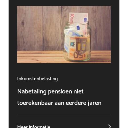
Inkomstenbelasting
Ven
Nabetaling pensioen niet
Doo
toerekenbaar aan eerdere jaren
win
Meer informatie
Mee