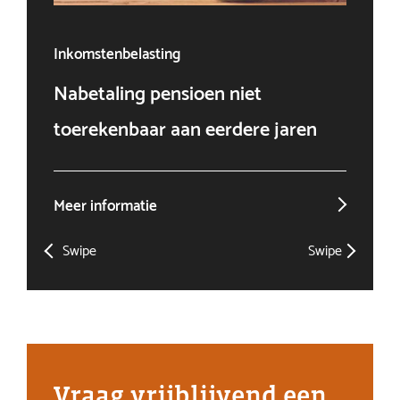
Inkomstenbelasting
Ven
Nabetaling pensioen niet
Doo
toerekenbaar aan eerdere jaren
win
Meer informatie
Mee
Swipe
Swipe
Vraag vrijblijvend een