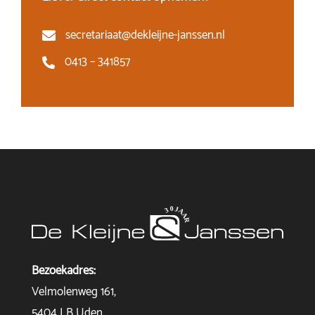
secretariaat@dekleijne-janssen.nl
0413 – 341857
Bezoekadres:
Velmolenweg 161,
5404 LB Uden