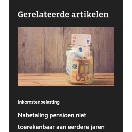
Gerelateerde artikelen
Inkomstenbelasting
Ven
Nabetaling pensioen niet
Doo
toerekenbaar aan eerdere jaren
win