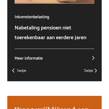
Inkomstenbelasting
Ven
Nabetaling pensioen niet
Doo
toerekenbaar aan eerdere jaren
win
Meer informatie
Mee
Swipe
Swipe