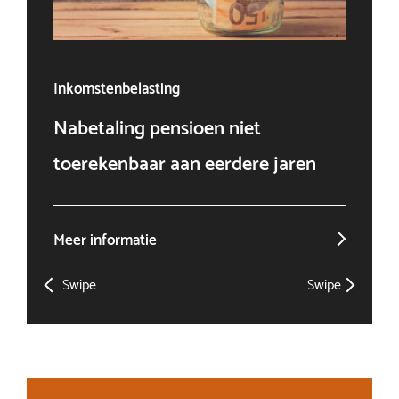
Inkomstenbelasting
Ven
Nabetaling pensioen niet
Doo
toerekenbaar aan eerdere jaren
win
Meer informatie
Mee
Swipe
Swipe