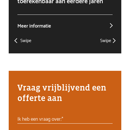
toerekenbaar aan eerdere jaren
win
Meer informatie
Mee
Swipe
Swipe
Vraag vrijblijvend een
offerte aan
Ik heb een vraag over:*