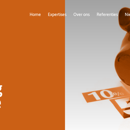
Home
Expertises
Over ons
Referenties
Ni
g
e