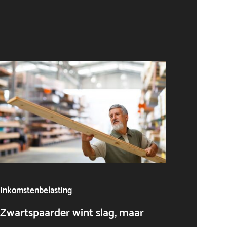
Inkomstenbelasting
Algeme
Zwartspaarder wint slag, maar
AI als