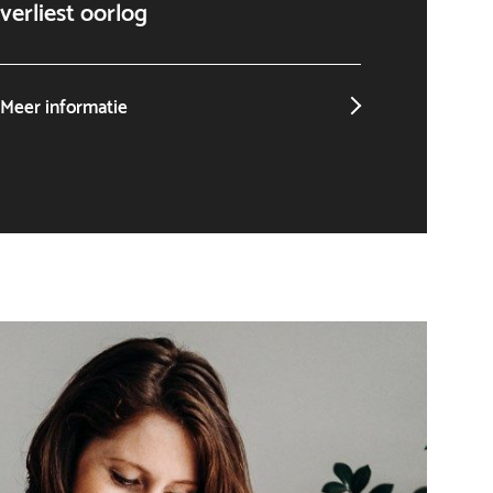
verliest oorlog
niet o
Meer informatie
Meer in