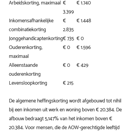
Arbeidskorting, maximaal
€
€ 1.740
3.399
Inkomensafhankelijke
€
€ 1.448
combinatiekorting
2.835
Jonggehandicaptenkorting
€ 735
€ 0
Ouderenkorting,
€ 0
€ 1.596
maximaal
Alleenstaande
€ 0
€ 429
ouderenkorting
Levensloopkorting
€ 215
De algemene heffingskorting wordt afgebouwd tot nihil
bij een inkomen uit werk en woning boven € 20.384. De
afbouw bedraagt 5,147% van het inkomen boven €
20.384. Voor mensen, die de AOW-gerechtigde leeftijd