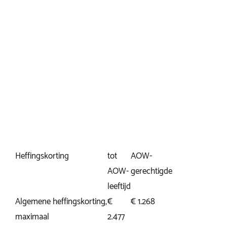
Heffingskorting
tot
AOW-
AOW-
gerechtigde
leeftijd
Algemene heffingskorting,
€
€ 1.268
maximaal
2.477