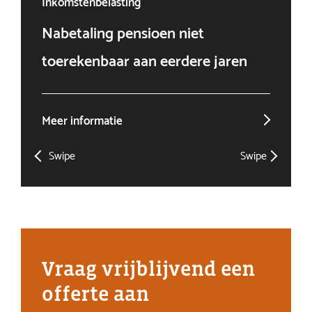
Inkomstenbelasting
Ven
Nabetaling pensioen niet
Doo
toerekenbaar aan eerdere jaren
win
Meer informatie
Mee
Swipe
Swipe
Vraag vrijblijvend een
offerte aan