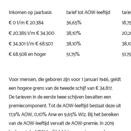
Inkomen op jaarbasis
tarief tot AOW-leeftijd
tari
€ 0 t/m € 20.384
36,65%
18,
€ 20.385 t/m € 34.300
38,10%
20,
€ 34.301 t/m € 68.507
38,10%
38,
€ 68.508 en hoger
51,75%
51,7
Voor mensen, die geboren zijn voor 1 januari 1946, geldt
een hogere grens van de tweede schijf van € 34.817.
De tarieven in de eerste twee schijven bevatten een
premiecomponent. Tot de AOW-leeftijd bestaat deze uit
17,9% AOW, 0,10% Anw en 9,65% Wlz. Bij het bereiken
van de AOW-leeftijd vervalt de AOW-premie. In 2019