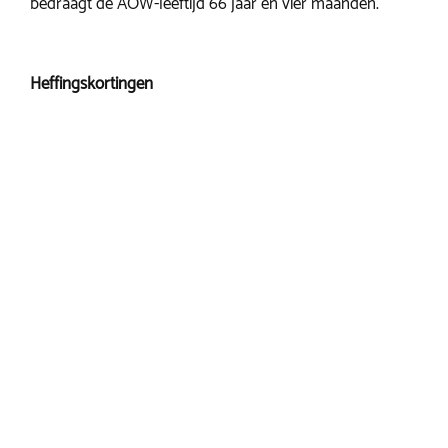
bedraagt de AOW-leeftijd 66 jaar en vier maanden.
Heffingskortingen