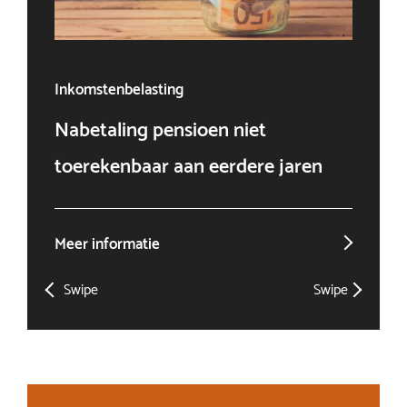
Inkomstenbelasting
Ven
Nabetaling pensioen niet
Doo
toerekenbaar aan eerdere jaren
win
Meer informatie
Mee
Swipe
Swipe