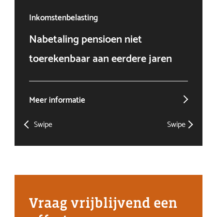
Inkomstenbelasting
Ven
Nabetaling pensioen niet
Doo
toerekenbaar aan eerdere jaren
win
Meer informatie
Mee
Swipe
Swipe
Vraag vrijblijvend een