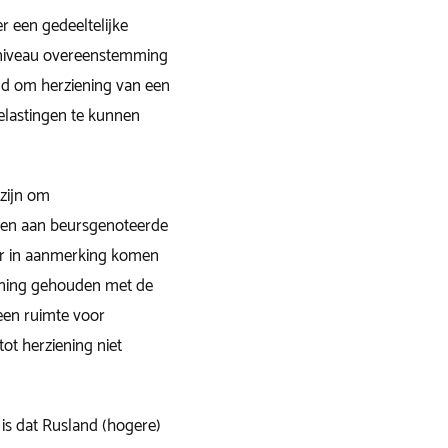
 een gedeeltelijke
k niveau overeenstemming
gd om herziening van een
elastingen te kunnen
 zijn om
nen aan beursgenoteerde
er in aanmerking komen
ening gehouden met de
een ruimte voor
ot herziening niet
is dat Rusland (hogere)