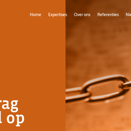
Home
Expertises
Over ons
Referenties
Ni
rag
d op