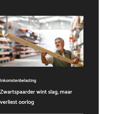
Inkomstenbelasting
Algeme
Zwartspaarder wint slag, maar
AI als
verliest oorlog
niet o