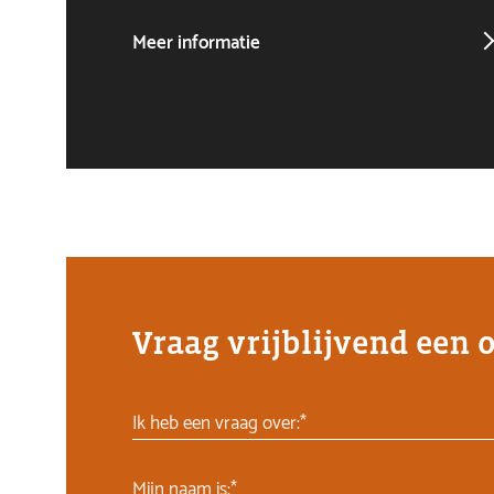
Meer informatie
Vraag vrijblijvend een 
Ik heb een vraag over:*
Mijn naam is:*