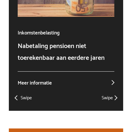
Inkomstenbelasting
Ven
Nabetaling pensioen niet
Doo
toerekenbaar aan eerdere jaren
win
Meer informatie
Mee
Swipe
Swipe