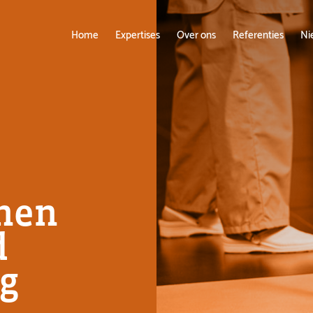
Home
Expertises
Over ons
Referenties
Ni
nnen
d
g