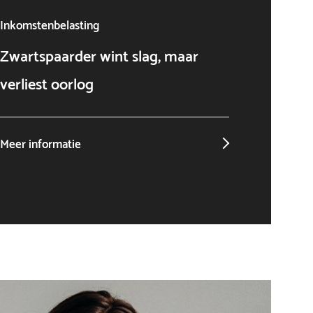
Inkomstenbelasting
Algeme
Zwartspaarder wint slag, maar
AI als
verliest oorlog
niet o
Meer informatie
Meer in