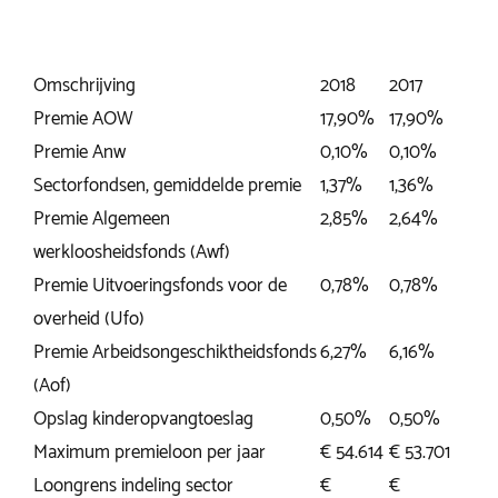
Omschrijving
2018
2017
Premie AOW
17,90%
17,90%
Premie Anw
0,10%
0,10%
Sectorfondsen, gemiddelde premie
1,37%
1,36%
Premie Algemeen
2,85%
2,64%
werkloosheidsfonds (Awf)
Premie Uitvoeringsfonds voor de
0,78%
0,78%
overheid (Ufo)
Premie Arbeidsongeschiktheidsfonds
6,27%
6,16%
(Aof)
Opslag kinderopvangtoeslag
0,50%
0,50%
Maximum premieloon per jaar
€ 54.614
€ 53.701
Loongrens indeling sector
€
€