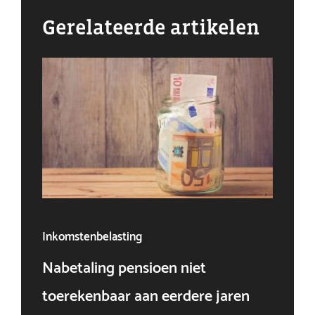
Gerelateerde artikelen
Inkomstenbelasting
Ven
Nabetaling pensioen niet
Doo
toerekenbaar aan eerdere jaren
win