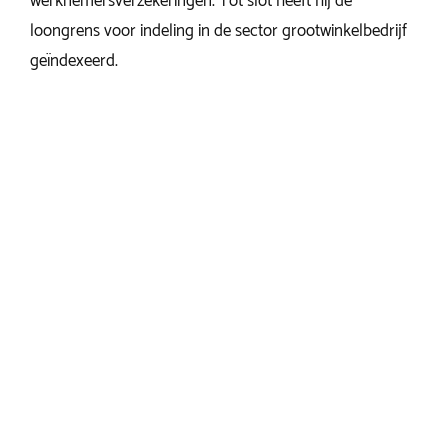
werknemersverzekeringen. Tot slot heeft hij de
loongrens voor indeling in de sector grootwinkelbedrijf
geïndexeerd.