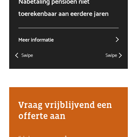
Nabetaling pensioen niet
Doo
toerekenbaar aan eerdere jaren
win
Meer informatie
Mee
Swipe
Swipe
Vraag vrijblijvend een
offerte aan