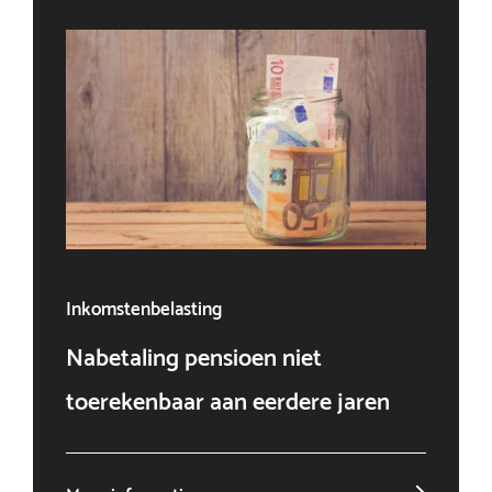
Inkomstenbelasting
Ven
Nabetaling pensioen niet
Doo
toerekenbaar aan eerdere jaren
win