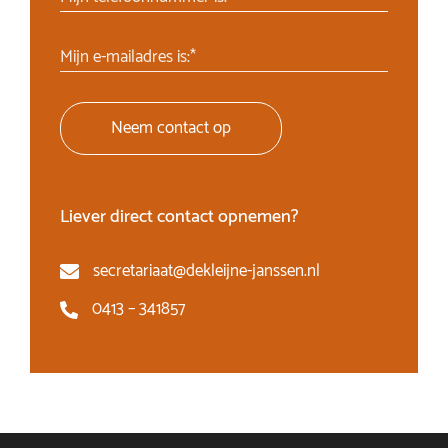
Mijn e-mailadres is:*
Neem contact op
Liever direct contact opnemen?
secretariaat@dekleijne-janssen.nl
0413 – 341857