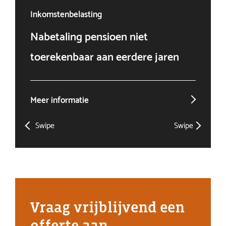
Inkomstenbelasting
Ven
Nabetaling pensioen niet
Doo
toerekenbaar aan eerdere jaren
win
Meer informatie
Mee
Swipe
Swipe
Vraag vrijblijvend een
offerte aan