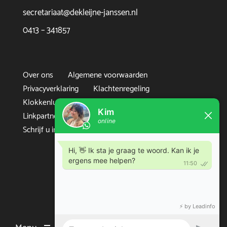
secretariaat@dekleijne-janssen.nl
0413 – 341857
Over ons
Algemene voorwaarden
Privacyverklaring
Klachtenregeling
Klokkenluidersregeling
Disclaimer
Linkpartners
Sitemap
Contact
Schrijf u in voor de nieuwsbrief