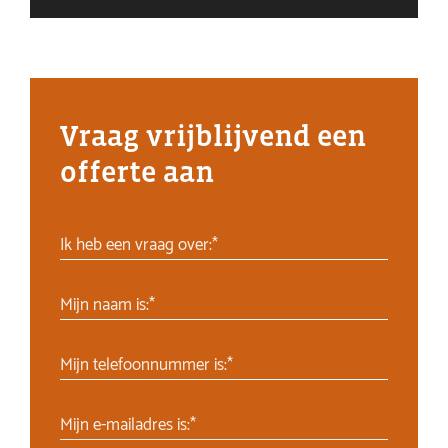
Vraag vrijblijvend een
offerte aan
Ik heb een vraag over:*
Mijn naam is:*
Mijn telefoonnummer is:*
Mijn e-mailadres is:*