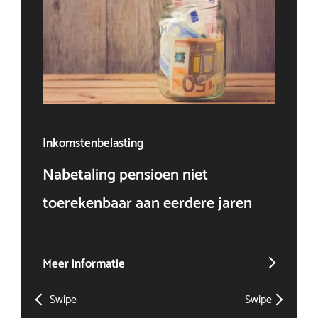
Inkomstenbelasting
Ven
Nabetaling pensioen niet
Doo
toerekenbaar aan eerdere jaren
win
Meer informatie
Mee
Swipe
Swipe