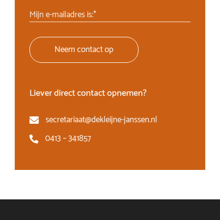
Mijn e-mailadres is:*
Neem contact op
Liever direct contact opnemen?
secretariaat@dekleijne-janssen.nl
0413 – 341857