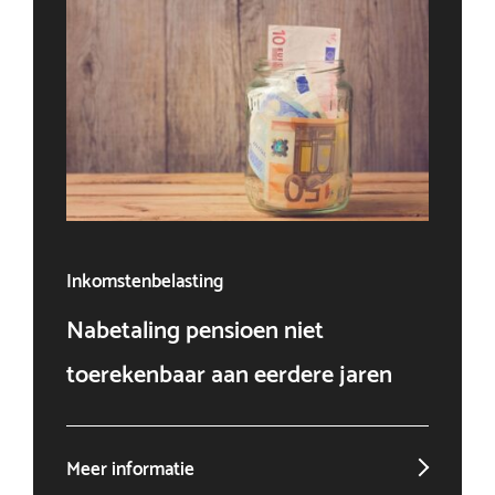
Inkomstenbelasting
Ven
Nabetaling pensioen niet
Doo
toerekenbaar aan eerdere jaren
win
Meer informatie
Mee