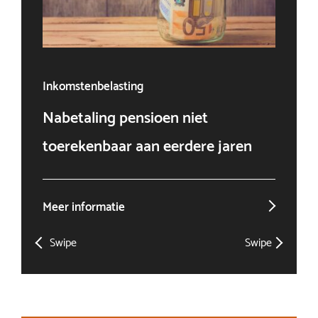
Inkomstenbelasting
Ven
Nabetaling pensioen niet
Doo
toerekenbaar aan eerdere jaren
win
Meer informatie
Mee
Swipe
Swipe