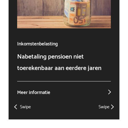
Inkomstenbelasting
Ven
Nabetaling pensioen niet
Doo
toerekenbaar aan eerdere jaren
win
Meer informatie
Mee
Swipe
Swipe