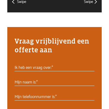
Swipe
Swipe
Vraag vrijblijvend een
offerte aan
Ik heb een vraag over:*
Mijn naam is:*
Mijn telefoonnummer is:*