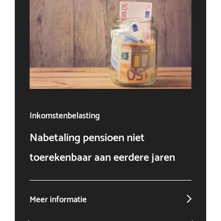
Inkomstenbelasting
Ven
Nabetaling pensioen niet
Doo
toerekenbaar aan eerdere jaren
win
Meer informatie
Mee