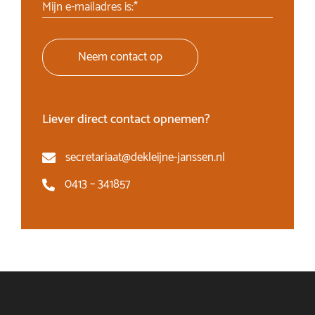
Mijn e-mailadres is:*
Neem contact op
Liever direct contact opnemen?
secretariaat@dekleijne-janssen.nl
0413 – 341857