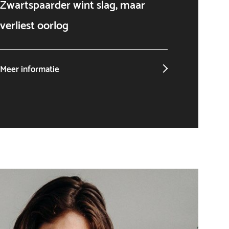
Zwartspaarder wint slag, maar
AI als
verliest oorlog
niet o
Meer informatie
Meer in