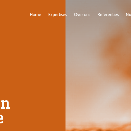
Home
Expertises
Over ons
Referenties
Ni
en
e