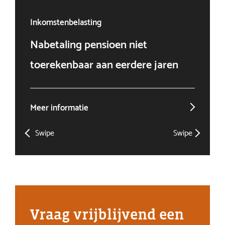
Inkomstenbelasting
Ven
Nabetaling pensioen niet
Doo
toerekenbaar aan eerdere jaren
win
Meer informatie
Mee
Swipe
Swipe
Vraag vrijblijvend een