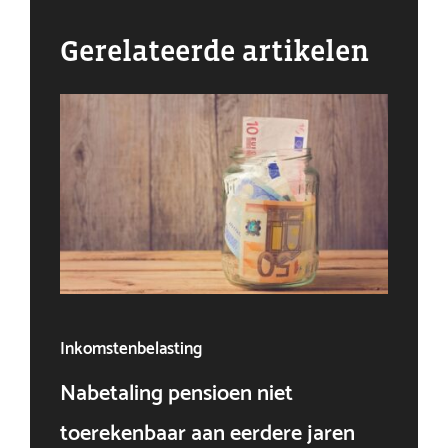
Gerelateerde artikelen
Inkomstenbelasting
Ven
Nabetaling pensioen niet
Doo
toerekenbaar aan eerdere jaren
win