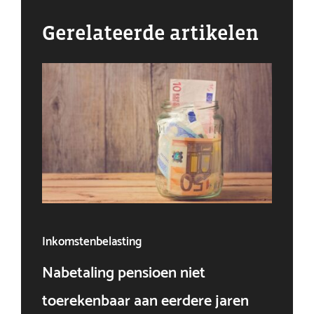
Gerelateerde artikelen
Inkomstenbelasting
Ven
Nabetaling pensioen niet
Doo
toerekenbaar aan eerdere jaren
win