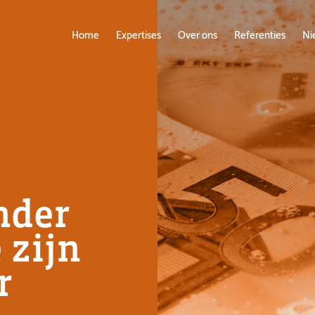
Home
Expertises
Over ons
Referenties
Ni
nder
 zijn
r