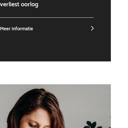
verliest oorlog
niet o
Meer informatie
Meer in