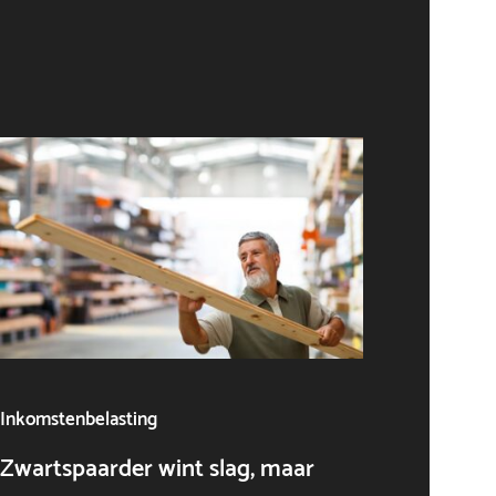
Inkomstenbelasting
Algeme
Zwartspaarder wint slag, maar
AI als