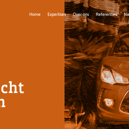
Home
Expertises
Over ons
Referenties
Ni
icht
n