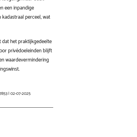
 en een inpandige
kadastraal perceel, wat
 dat het praktijkgedeelte
voor privédoeleinden blijft
en waardevermindering
ingswinst.
7853 | 02-07-2025