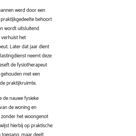
spannen werd door een
t praktijkgedeelte behoort
n wordt uitsluitend
 verhuist het
ut. Later dat jaar dient
elastingdienst neemt deze
eseft de fysiotherapeut
is gehouden met een
e praktijkruimte.
ge de nauwe fysieke
 van de woning en
t zonder het woongenot
wijst hierbij op praktische
n toegang, maar deelt