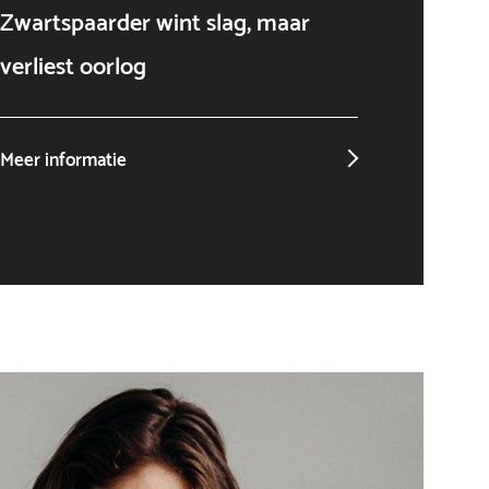
Zwartspaarder wint slag, maar
AI als
verliest oorlog
niet o
Meer informatie
Meer in