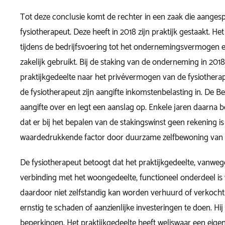
Tot deze conclusie komt de rechter in een zaak die aange
fysiotherapeut. Deze heeft in 2018 zijn praktijk gestaakt. He
tijdens de bedrijfsvoering tot het ondernemingsvermogen e
zakelijk gebruikt. Bij de staking van de onderneming in 2018
praktijkgedeelte naar het privévermogen van de fysiotherape
de fysiotherapeut zijn aangifte inkomstenbelasting in. De B
aangifte over en legt een aanslag op. Enkele jaren daarna b
dat er bij het bepalen van de stakingswinst geen rekening 
waardedrukkende factor door duurzame zelfbewoning van d
De fysiotherapeut betoogt dat het praktijkgedeelte, vanwe
verbinding met het woongedeelte, functioneel onderdeel is
daardoor niet zelfstandig kan worden verhuurd of verkoch
ernstig te schaden of aanzienlijke investeringen te doen. Hij 
beperkingen. Het praktijkgedeelte heeft weliswaar een eige