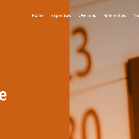
Home
Expertises
Over ons
Referenties
Ni
e