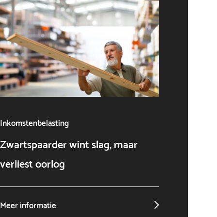
Inkomstenbelasting
Algeme
Zwartspaarder wint slag, maar
AI als
verliest oorlog
niet o
Meer informatie
Meer in