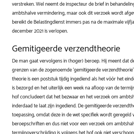
verstreken. Wel neemt de inspecteur de brief in behandeli
ambtshalve vermindering, maar ook dit verzoek wordt afge
bereikt de Belastingdienst immers pas na de maximale vijfja
december 2021 is verlopen.
Gemitigeerde verzendtheorie
De man gaat vervolgens in (hoger) beroep. Hij meent dat d
grenzen van de zogenoemde ‘gemitigeerde verzendtheorie’ 
theorie is een poststuk tijdig ingediend als het vóór het ein
is bezorgd en het uiterlijk een week na afloop van de termi
hof concludeert dat het bezwaar en het verzoek om ambts
inderdaad te laat zijn ingediend. De gemitigeerde verzendthe
toepassing, omdat deze in de wet specifiek wordt geregeld
beroepschriften en dus niet voor een verzoek om ambtshal
termijnoverschrijding is volgens het hof ook niet verschoo