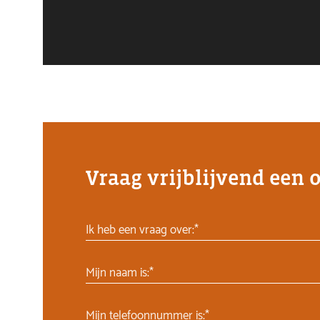
Vraag vrijblijvend een 
Ik heb een vraag over:*
Mijn naam is:*
Mijn telefoonnummer is:*