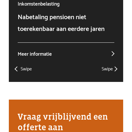
Inkomstenbelasting
Ven
Nabetaling pensioen niet
Doo
toerekenbaar aan eerdere jaren
win
Meer informatie
Mee
Swipe
Swipe
Vraag vrijblijvend een
offerte aan