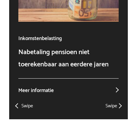
Inkomstenbelasting
Ven
Nabetaling pensioen niet
Doo
toerekenbaar aan eerdere jaren
win
Meer informatie
Mee
Swipe
Swipe